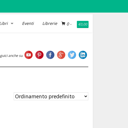
Libri
Eventi
Librerie
0
-
€
0,00
guici anche su