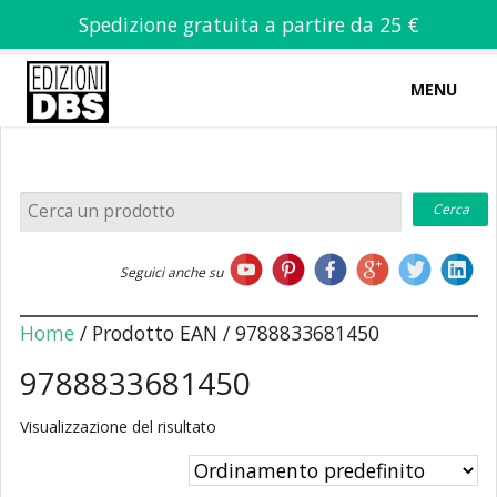
Spedizione gratuita a partire da 25 €
MENU
0
-
€
0,00
Home
Seguici anche su
Chi siamo
Home
/ Prodotto EAN / 9788833681450
9788833681450
Visualizzazione del risultato
Libri