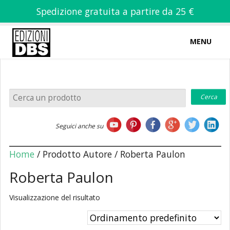
Spedizione gratuita a partire da 25 €
MENU
0
-
€
0,00
Home
Seguici anche su
Chi siamo
Home
/ Prodotto Autore / Roberta Paulon
Roberta Paulon
Visualizzazione del risultato
Libri