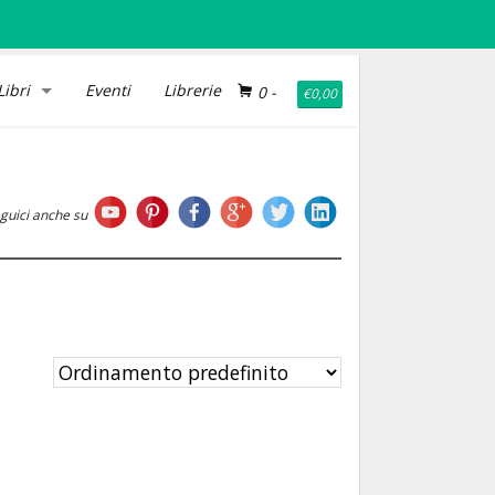
Libri
Eventi
Librerie
0
-
€
0,00
guici anche su