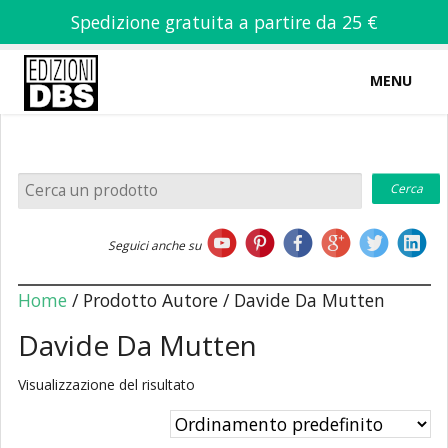
Spedizione gratuita a partire da 25 €
MENU
0
-
€
0,00
Home
Seguici anche su
Chi siamo
Home
/ Prodotto Autore / Davide Da Mutten
Davide Da Mutten
Visualizzazione del risultato
Libri