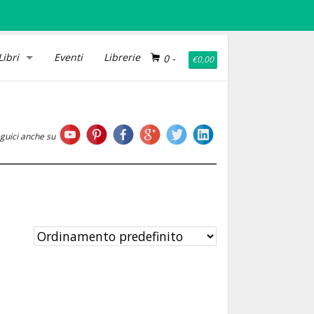
Libri
Eventi
Librerie
0
-
€
0,00
guici anche su