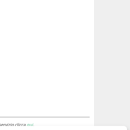
servizio clicca
qui
.