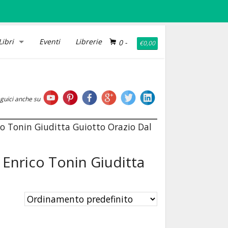
Libri
Eventi
Librerie
0
-
€
0,00
guici anche su
co Tonin Giuditta Guiotto Orazio Dal
Enrico Tonin Giuditta